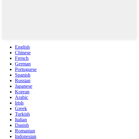
English
Chinese
French
German
Portuguese
Spanish
Russian
Japanese
Korean
Arabic
Irish
Greek
Turkish
Italian
Danish
Romanian
Indonesian