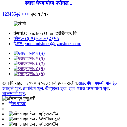
श्वास घेण्यायोग्य पर्सनल...
1
2
3
4
5
6
पुढे >
>>
पृष्ठ १ / १९
कंपनी:
Quanzhou Qirun ट्रेडिंग कं, लि.
फोन:
+८६-१३५०५०९७९५५
ई-मेल:
goodlandshoes@qzqrshoes.com
© कॉपीराइट - २०१०-२०२३ : सर्व हक्क राखीव.
साइटमॅप
-
एएमपी मोबाईल
स्पोर्ट्स शूज
,
हायकिंग शूज
,
कॅज्युअल शूज
,
शूज
,
श्वास घेण्यायोग्य शूज
,
चालण्याचे शूज
,
ईमेल पाठवा
व्हॉट्सअॅप
WeChat द्वारे
व्हॉट्सअॅप