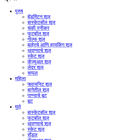
पुरुष
बॅडमिंटन शूज
बास्केटबॉल शूज
चंकी स्नीकर
फुटबॉल शूज
गोल्फ शूज
बाहेरचे आणि हायकिंग शूज
धावण्याचे शूज
स्केट शूज
कॅज्युअल शूज
लेदर शूज
चप्पल
महिला
फ्लायनिट शूज
बागेतील शूज
पाण्याचे बूट
बूट
मुले
बास्केटबॉल शूज
फुटबॉल शूज
धावण्याचे शूज
स्केट शूज
सँडल