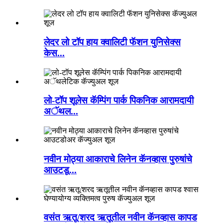
लेदर लो टॉप हाय क्वालिटी फॅशन युनिसेक्स
केस...
लो-टॉप शूलेस कॅम्पिंग पार्क पिकनिक आरामदायी
अॅथल...
नवीन मोठ्या आकाराचे लिनेन कॅनव्हास पुरुषांचे
आउटडू...
वसंत ऋतू/शरद ऋतूतील नवीन कॅनव्हास कापड