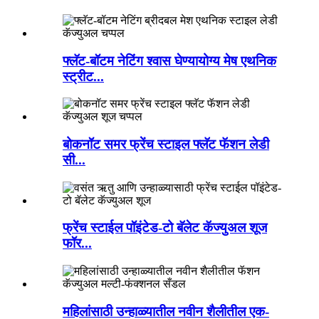
फ्लॅट-बॉटम नेटिंग श्वास घेण्यायोग्य मेष एथनिक
स्ट्रीट...
बोकनॉट समर फ्रेंच स्टाइल फ्लॅट फॅशन लेडी
सी...
फ्रेंच स्टाईल पॉइंटेड-टो बॅलेट कॅज्युअल शूज
फॉर...
महिलांसाठी उन्हाळ्यातील नवीन शैलीतील एक-