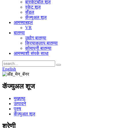
बास्केटबॉल शूज
स्केट शूज
सँडल
कॅज्युअल शूज
आमच्याबद्दल
VR
बातम्या
उद्योग बातम्या
क्रियाकलाप बातम्या
कोमापनी बातम्या
आमच्याशी संपर्क साधा
English
कॅज्युअल शूज
मुखपृष्ठ
उत्पादने
पुरुष
कॅज्युअल शूज
श्रेणी