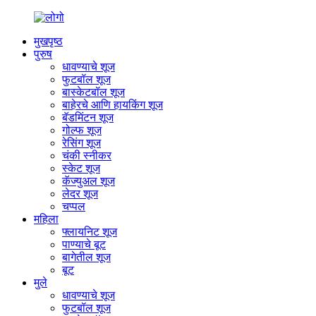
मुखपृष्ठ
पुरुष
धावण्याचे शूज
फुटबॉल शूज
बास्केटबॉल शूज
बाहेरचे आणि हायकिंग शूज
बॅडमिंटन शूज
गोल्फ शूज
रेसिंग शूज
चंकी स्नीकर
स्केट शूज
कॅज्युअल शूज
लेदर शूज
चप्पल
महिला
फ्लायनिट शूज
पाण्याचे बूट
बागेतील शूज
बूट
मुले
धावण्याचे शूज
फुटबॉल शूज