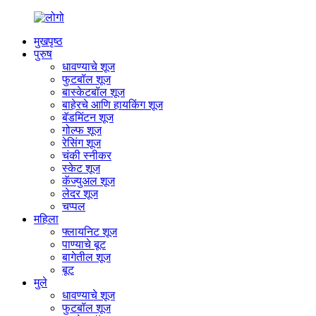
मुखपृष्ठ
पुरुष
धावण्याचे शूज
फुटबॉल शूज
बास्केटबॉल शूज
बाहेरचे आणि हायकिंग शूज
बॅडमिंटन शूज
गोल्फ शूज
रेसिंग शूज
चंकी स्नीकर
स्केट शूज
कॅज्युअल शूज
लेदर शूज
चप्पल
महिला
फ्लायनिट शूज
पाण्याचे बूट
बागेतील शूज
बूट
मुले
धावण्याचे शूज
फुटबॉल शूज