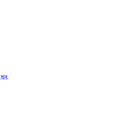
य शूज
,