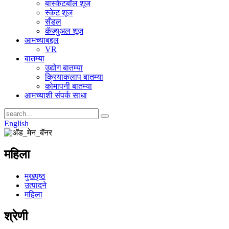
बास्केटबॉल शूज
स्केट शूज
सँडल
कॅज्युअल शूज
आमच्याबद्दल
VR
बातम्या
उद्योग बातम्या
क्रियाकलाप बातम्या
कोमापनी बातम्या
आमच्याशी संपर्क साधा
English
महिला
मुखपृष्ठ
उत्पादने
महिला
श्रेणी