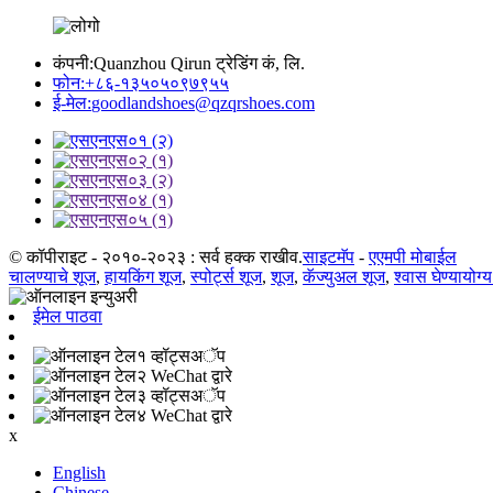
कंपनी:
Quanzhou Qirun ट्रेडिंग कं, लि.
फोन:
+८६-१३५०५०९७९५५
ई-मेल:
goodlandshoes@qzqrshoes.com
© कॉपीराइट - २०१०-२०२३ : सर्व हक्क राखीव.
साइटमॅप
-
एएमपी मोबाईल
चालण्याचे शूज
,
हायकिंग शूज
,
स्पोर्ट्स शूज
,
शूज
,
कॅज्युअल शूज
,
श्वास घेण्यायोग्
ईमेल पाठवा
व्हॉट्सअॅप
WeChat द्वारे
व्हॉट्सअॅप
WeChat द्वारे
x
English
Chinese