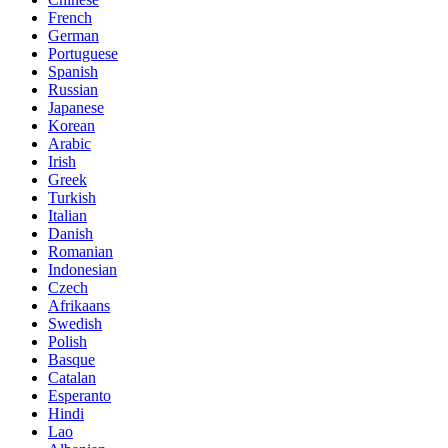
French
German
Portuguese
Spanish
Russian
Japanese
Korean
Arabic
Irish
Greek
Turkish
Italian
Danish
Romanian
Indonesian
Czech
Afrikaans
Swedish
Polish
Basque
Catalan
Esperanto
Hindi
Lao