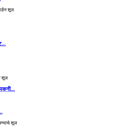
...
ायकनी...
..