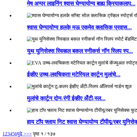
मेष अप्पर लाइनिंग श्वास घेण्यायोग्य बाह्य क्रियाकलाप...
श्वास घेण्यायोग्य हलके मऊ एकमेव क्लासिक प्रवास...
युथ युनिसेक्स स्विव्हल बकल स्नीकर्स नॉन स्लिप स्प...
ईव्हीए उच्च-लवचिकता मटेरियल कार्टून मुलांचे...
मुलांचे कार्टून दोन-रंगी ईव्हीए अँटी-स्ल...
हाय टॉप फ्लाय निट श्वास घेण्यायोग्य टीपीयू/रबर युनिसे
1
2
3
4
5
6
पुढे >
>>
पृष्ठ १ / १३७