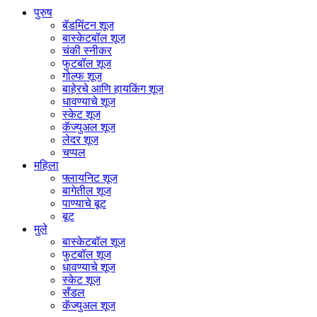
पुरुष
बॅडमिंटन शूज
बास्केटबॉल शूज
चंकी स्नीकर
फुटबॉल शूज
गोल्फ शूज
बाहेरचे आणि हायकिंग शूज
धावण्याचे शूज
स्केट शूज
कॅज्युअल शूज
लेदर शूज
चप्पल
महिला
फ्लायनिट शूज
बागेतील शूज
पाण्याचे बूट
बूट
मुले
बास्केटबॉल शूज
फुटबॉल शूज
धावण्याचे शूज
स्केट शूज
सँडल
कॅज्युअल शूज