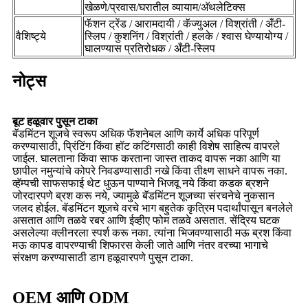
खेळणे/प्रवास/घरातील व्यायाम/अ‍ॅथलेटिक्स
फॅशन ट्रेंड / आरामदायी / कॅज्युअल / विश्रांती / अँटी-
वैशिष्ट्ये
स्लिप / कुशनिंग / विश्रांती / हलके / श्वास घेण्यायोग्य /
घालण्यास प्रतिरोधक / अँटी-स्लिप
नोट्स
बूट हळूवार पुसून टाका
बॅडमिंटन शूजचे स्वरूप अधिक फॅशनेबल आणि कार्ये अधिक परिपूर्ण
करण्यासाठी, प्रिंटिंग किंवा हॉट कटिंगसाठी काही विशेष साहित्य वापरले
जाईल. घालताना किंवा साफ करताना जास्त ताकद वापरू नका आणि या
छापील नमुन्यांचे कोपरे निवडण्यासाठी नखे किंवा तीक्ष्ण साधने वापरू नका.
व्हॅम्पची साफसफाई थेट धुऊन पाण्याने भिजवू नये किंवा कडक ब्रशने
जोरदारपणे ब्रश करू नये, ज्यामुळे बॅडमिंटन शूजच्या संरचनेचे नुकसान
जलद होईल. बॅडमिंटन शूजचे वरचे भाग बहुतेक कृत्रिम पदार्थांपासून बनलेले
असतात आणि तळवे रबर आणि ईव्हीए फोम तळवे असतात. सेंद्रिय घटक
असलेल्या क्लीनरला स्पर्श करू नका. त्यांना भिजवण्यासाठी मऊ ब्रश किंवा
मऊ कापड वापरण्याची शिफारस केली जाते आणि नंतर वरच्या भागाचे
संरक्षण करण्यासाठी डाग हळूवारपणे पुसून टाका.
OEM आणि ODM