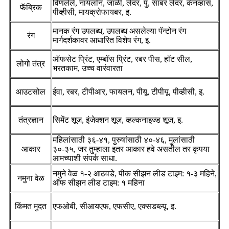
विणलेले, नायलॉन, जाळी, लेदर, पु, साबर लेदर, कॅनव्हास,
फॅब्रिक
पीव्हीसी, मायक्रोफायबर, इ.
मानक रंग उपलब्ध, उपलब्ध असलेल्या पॅन्टोन रंग
रंग
मार्गदर्शकावर आधारित विशेष रंग, इ.
ऑफसेट प्रिंट, एम्बॉस प्रिंट, रबर पीस, हॉट सील,
लोगो तंत्र
भरतकाम, उच्च वारंवारता
आउटसोल
ईवा, रबर, टीपीआर, फायलन, पीयू, टीपीयू, पीव्हीसी, इ.
तंत्रज्ञान
सिमेंट शूज, इंजेक्शन शूज, व्हल्कनाइज्ड शूज, इ.
महिलांसाठी ३६-४१, पुरुषांसाठी ४०-४६, मुलांसाठी
आकार
३०-३५, जर तुम्हाला इतर आकार हवे असतील तर कृपया
आमच्याशी संपर्क साधा.
नमुने वेळ १-२ आठवडे, पीक सीझन लीड टाइम: १-३ महिने,
नमुना वेळ
ऑफ सीझन लीड टाइम: १ महिना
किंमत मुदत
एफओबी, सीआयएफ, एफसीए, एक्सडब्ल्यू, इ.