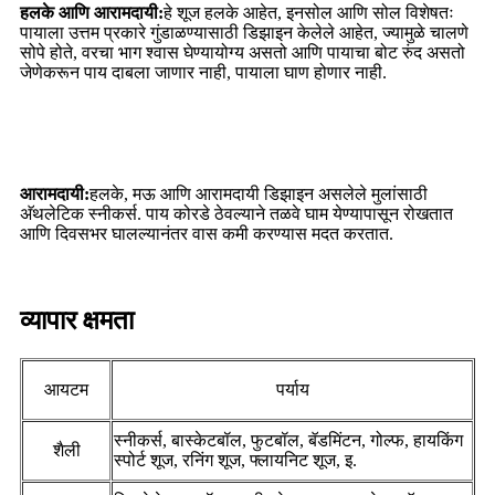
हलके आणि आरामदायी:
हे शूज हलके आहेत, इनसोल आणि सोल विशेषतः
पायाला उत्तम प्रकारे गुंडाळण्यासाठी डिझाइन केलेले आहेत, ज्यामुळे चालणे
सोपे होते, वरचा भाग श्वास घेण्यायोग्य असतो आणि पायाचा बोट रुंद असतो
जेणेकरून पाय दाबला जाणार नाही, पायाला घाण होणार नाही.
आरामदायी:
हलके, मऊ आणि आरामदायी डिझाइन असलेले मुलांसाठी
अ‍ॅथलेटिक स्नीकर्स. पाय कोरडे ठेवल्याने तळवे घाम येण्यापासून रोखतात
आणि दिवसभर घालल्यानंतर वास कमी करण्यास मदत करतात.
व्यापार क्षमता
आयटम
पर्याय
स्नीकर्स, बास्केटबॉल, फुटबॉल, बॅडमिंटन, गोल्फ, हायकिंग
शैली
स्पोर्ट शूज, रनिंग शूज, फ्लायनिट शूज, इ.