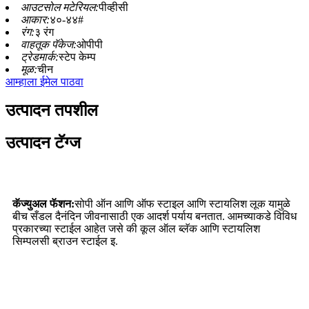
आउटसोल मटेरियल:
पीव्हीसी
आकार:
४०-४४#
रंग:
३ रंग
वाहतूक पॅकेज:
ओपीपी
ट्रेडमार्क:
स्टेप केम्प
मूळ:
चीन
आम्हाला ईमेल पाठवा
उत्पादन तपशील
उत्पादन टॅग्ज
कॅज्युअल फॅशन:
सोपी ऑन आणि ऑफ स्टाइल आणि स्टायलिश लूक यामुळे
बीच सँडल दैनंदिन जीवनासाठी एक आदर्श पर्याय बनतात. आमच्याकडे विविध
प्रकारच्या स्टाईल आहेत जसे की कूल ऑल ब्लॅक आणि स्टायलिश
सिम्पलसी ब्राउन स्टाईल इ.