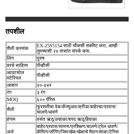
तपशील
EX-25S5154 साठी चौकशी सबमिट करा, आम्ही
शैली क्रमांक
तुमच्याशी २४ तासांत संपर्क करू.
लिंग
पुरुष
वरचे साहित्य
पीव्हीसी
आउटसोल
पीव्हीसी
मटेरियल
आकार
४०-४४#
रंग
३ रंग
MOQ
६०० पॅरिस
फुरसतीचा वेळ/कॅज्युअल/क्रीडा/बाहेरचा/प्रवास/
शैली
चालणे/धावणे
हंगाम
वसंत ऋतू/उन्हाळा/शरद ऋतू/हिवाळा
बाहेर/प्रवास/सामना/प्रशिक्षण/चालणे/ट्रेल धावणे/
अर्ज
कॅम्पिंग/जॉगिंग/जिम/खेळ/खेळाचे मैदान/शाळा/टेनिस