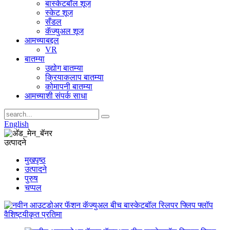
बास्केटबॉल शूज
स्केट शूज
सँडल
कॅज्युअल शूज
आमच्याबद्दल
VR
बातम्या
उद्योग बातम्या
क्रियाकलाप बातम्या
कोमापनी बातम्या
आमच्याशी संपर्क साधा
English
उत्पादने
मुखपृष्ठ
उत्पादने
पुरुष
चप्पल