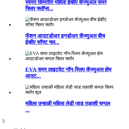
स्वस्त किमतीत महिला ईव्हीए कॅज्युअल समर
फ्लिप फ्लॉप्स...
फॅशन आउटडोअर इनडोअर कॅज्युअल बीच
ईव्हीए सॉफ्ट फ्ल...
EVA समर लाइटवेट नॉन-स्लिप कॅज्युअल होम
आउट...
महिला उन्हाळी महिला लेडी जाड तळाशी चप्पल
...
5