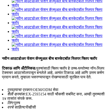
नवीन आउटडोअर फॅशन कॅज्युअल बीच बास्केटबॉल स्लिपर फ्लिप फ्लॉप
टिकाऊ आणि अँटीस्किड:
पुरुषांसाठी फ्लिप फ्लॉप हे उच्च-घनतेच्या नॉन-स्लिप
टेक्सचर आउटसोलपासून बनलेले आहे, अत्यंत टिकाऊ आहे आणि उत्तम कर्षण
प्रदान करते, तुम्हाला घसरण्यापासून रोखण्यासाठी सुरक्षित पाय देते.
पुरवठ्याचा प्रकार:
OEM/ODM सेवा
शैली क्रमांक:
EX-25S5154 साठी चौकशी सबमिट करा, आम्ही तुमच्याशी
२४ तासांत संपर्क करू.
लिंग:
पुरुष
वरचे साहित्य:
पीव्हीसी