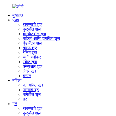
मुखपृष्ठ
पुरुष
धावण्याचे शूज
फुटबॉल शूज
बास्केटबॉल शूज
बाहेरचे आणि हायकिंग शूज
बॅडमिंटन शूज
गोल्फ शूज
रेसिंग शूज
चंकी स्नीकर
स्केट शूज
कॅज्युअल शूज
लेदर शूज
चप्पल
महिला
फ्लायनिट शूज
पाण्याचे बूट
बागेतील शूज
बूट
मुले
धावण्याचे शूज
फुटबॉल शूज