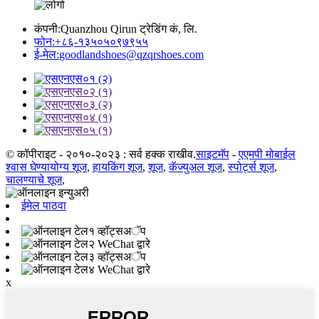
कंपनी:
Quanzhou Qirun ट्रेडिंग कं, लि.
फोन:
+८६-१३५०५०९७९५५
ई-मेल:
goodlandshoes@qzqrshoes.com
© कॉपीराइट - २०१०-२०२३ : सर्व हक्क राखीव.
साइटमॅप
-
एएमपी मोबाईल
श्वास घेण्यायोग्य शूज
,
हायकिंग शूज
,
शूज
,
कॅज्युअल शूज
,
स्पोर्ट्स शूज
,
चालण्याचे शूज
,
ईमेल पाठवा
व्हॉट्सअॅप
WeChat द्वारे
व्हॉट्सअॅप
WeChat द्वारे
x