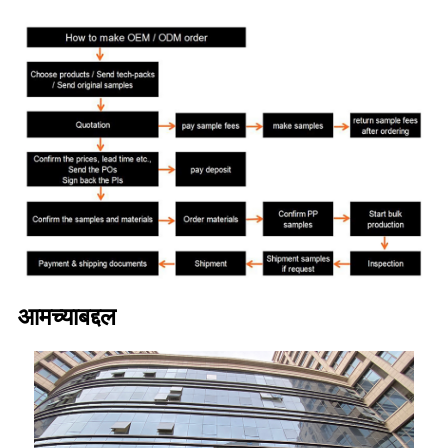
आमच्याबद्दल